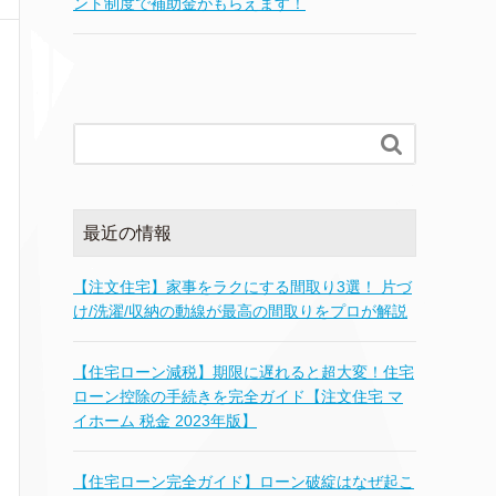
ント制度で補助金がもらえます！

最近の情報
【注文住宅】家事をラクにする間取り3選！ 片づ
け/洗濯/収納の動線が最高の間取りをプロが解説
【住宅ローン減税】期限に遅れると超大変！住宅
ローン控除の手続きを完全ガイド【注文住宅 マ
イホーム 税金 2023年版】
【住宅ローン完全ガイド】ローン破綻はなぜ起こ