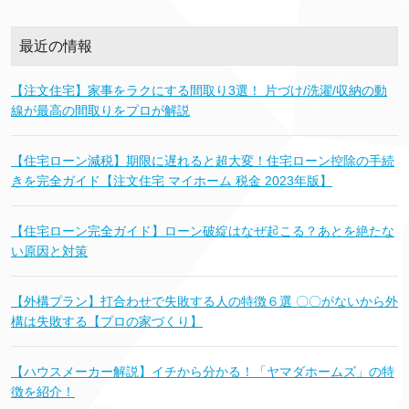
最近の情報
【注文住宅】家事をラクにする間取り3選！ 片づけ/洗濯/収納の動
線が最高の間取りをプロが解説
【住宅ローン減税】期限に遅れると超大変！住宅ローン控除の手続
きを完全ガイド【注文住宅 マイホーム 税金 2023年版】
【住宅ローン完全ガイド】ローン破綻はなぜ起こる？あとを絶たな
い原因と対策
【外構プラン】打合わせで失敗する人の特徴６選 〇〇がないから外
構は失敗する【プロの家づくり】
【ハウスメーカー解説】イチから分かる！「ヤマダホームズ」の特
徴を紹介！