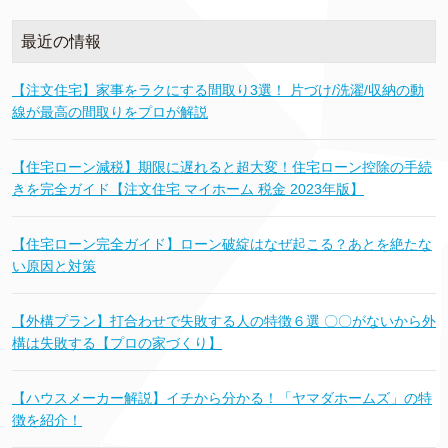
最近の情報
【注文住宅】家事をラクにする間取り3選！ 片づけ/洗濯/収納の動
線が最高の間取りをプロが解説
【住宅ローン減税】期限に遅れると超大変！住宅ローン控除の手続
きを完全ガイド【注文住宅 マイホーム 税金 2023年版】
【住宅ローン完全ガイド】ローン破綻はなぜ起こる？あとを絶たな
い原因と対策
【外構プラン】打合わせで失敗する人の特徴６選 〇〇がないから外
構は失敗する【プロの家づくり】
【ハウスメーカー解説】イチから分かる！「ヤマダホームズ」の特
徴を紹介！