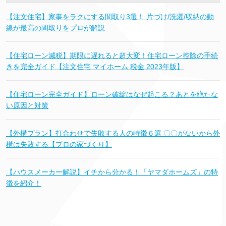
【注文住宅】家事をラクにする間取り3選！ 片づけ/洗濯/収納の動
線が最高の間取りをプロが解説
【住宅ローン減税】期限に遅れると超大変！住宅ローン控除の手続
きを完全ガイド【注文住宅 マイホーム 税金 2023年版】
【住宅ローン完全ガイド】ローン破綻はなぜ起こる？あとを絶たな
い原因と対策
【外構プラン】打合わせで失敗する人の特徴６選 〇〇がないから外
構は失敗する【プロの家づくり】
【ハウスメーカー解説】イチから分かる！「ヤマダホームズ」の特
徴を紹介！