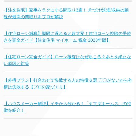
【注文住宅】家事をラクにする間取り3選！ 片づけ/洗濯/収納の動
線が最高の間取りをプロが解説
【住宅ローン減税】期限に遅れると超大変！住宅ローン控除の手続
きを完全ガイド【注文住宅 マイホーム 税金 2023年版】
【住宅ローン完全ガイド】ローン破綻はなぜ起こる？あとを絶たな
い原因と対策
【外構プラン】打合わせで失敗する人の特徴６選 〇〇がないから外
構は失敗する【プロの家づくり】
【ハウスメーカー解説】イチから分かる！「ヤマダホームズ」の特
徴を紹介！