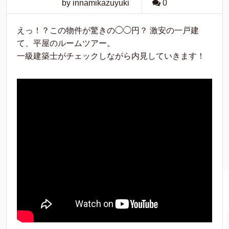
by innamikazuyuki
0
えっ！？この物件が驚きの◯◯円？ 激安の一戸建
て、平屋のルームツアー。
一級建築士がチェックしながら内見していきます！