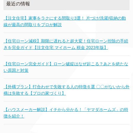
最近の情報
【注文住宅】家事をラクにする間取り3選！ 片づけ/洗濯/収納の動
線が最高の間取りをプロが解説
【住宅ローン減税】期限に遅れると超大変！住宅ローン控除の手続
きを完全ガイド【注文住宅 マイホーム 税金 2023年版】
【住宅ローン完全ガイド】ローン破綻はなぜ起こる？あとを絶たな
い原因と対策
【外構プラン】打合わせで失敗する人の特徴６選 〇〇がないから外
構は失敗する【プロの家づくり】
【ハウスメーカー解説】イチから分かる！「ヤマダホームズ」の特
徴を紹介！