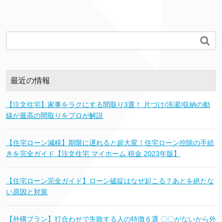

最近の情報
【注文住宅】家事をラクにする間取り3選！ 片づけ/洗濯/収納の動
線が最高の間取りをプロが解説
【住宅ローン減税】期限に遅れると超大変！住宅ローン控除の手続
きを完全ガイド【注文住宅 マイホーム 税金 2023年版】
【住宅ローン完全ガイド】ローン破綻はなぜ起こる？あとを絶たな
い原因と対策
【外構プラン】打合わせで失敗する人の特徴６選 〇〇がないから外