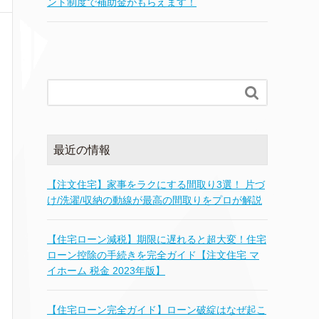
ント制度で補助金がもらえます！

最近の情報
【注文住宅】家事をラクにする間取り3選！ 片づ
け/洗濯/収納の動線が最高の間取りをプロが解説
【住宅ローン減税】期限に遅れると超大変！住宅
ローン控除の手続きを完全ガイド【注文住宅 マ
イホーム 税金 2023年版】
【住宅ローン完全ガイド】ローン破綻はなぜ起こ