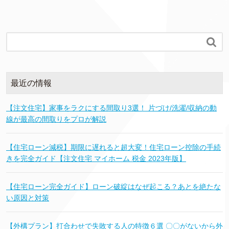

最近の情報
【注文住宅】家事をラクにする間取り3選！ 片づけ/洗濯/収納の動
線が最高の間取りをプロが解説
【住宅ローン減税】期限に遅れると超大変！住宅ローン控除の手続
きを完全ガイド【注文住宅 マイホーム 税金 2023年版】
【住宅ローン完全ガイド】ローン破綻はなぜ起こる？あとを絶たな
い原因と対策
【外構プラン】打合わせで失敗する人の特徴６選 〇〇がないから外