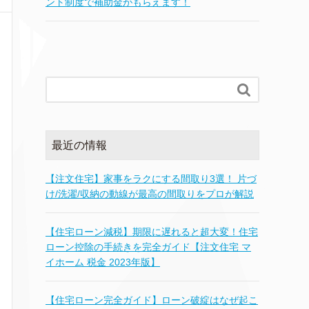
ント制度で補助金がもらえます！

最近の情報
【注文住宅】家事をラクにする間取り3選！ 片づ
け/洗濯/収納の動線が最高の間取りをプロが解説
【住宅ローン減税】期限に遅れると超大変！住宅
ローン控除の手続きを完全ガイド【注文住宅 マ
イホーム 税金 2023年版】
【住宅ローン完全ガイド】ローン破綻はなぜ起こ