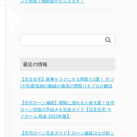
ント制度で補助金がもらえます！

最近の情報
【注文住宅】家事をラクにする間取り3選！ 片づ
け/洗濯/収納の動線が最高の間取りをプロが解説
【住宅ローン減税】期限に遅れると超大変！住宅
ローン控除の手続きを完全ガイド【注文住宅 マ
イホーム 税金 2023年版】
【住宅ローン完全ガイド】ローン破綻はなぜ起こ