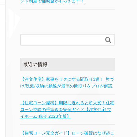
ント制度で補助金がもらえます！

最近の情報
【注文住宅】家事をラクにする間取り3選！ 片づ
け/洗濯/収納の動線が最高の間取りをプロが解説
【住宅ローン減税】期限に遅れると超大変！住宅
ローン控除の手続きを完全ガイド【注文住宅 マ
イホーム 税金 2023年版】
【住宅ローン完全ガイド】ローン破綻はなぜ起こ