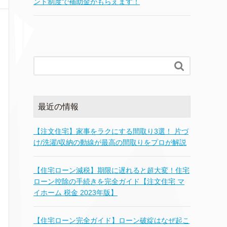
ント制度で補助金がもらえます！

最近の情報
【注文住宅】家事をラクにする間取り3選！ 片づ
け/洗濯/収納の動線が最高の間取りをプロが解説
【住宅ローン減税】期限に遅れると超大変！住宅
ローン控除の手続きを完全ガイド【注文住宅 マ
イホーム 税金 2023年版】
【住宅ローン完全ガイド】ローン破綻はなぜ起こ