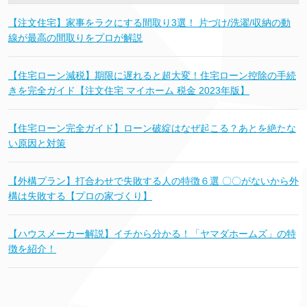
【注文住宅】家事をラクにする間取り3選！ 片づけ/洗濯/収納の動
線が最高の間取りをプロが解説
【住宅ローン減税】期限に遅れると超大変！住宅ローン控除の手続
きを完全ガイド【注文住宅 マイホーム 税金 2023年版】
【住宅ローン完全ガイド】ローン破綻はなぜ起こる？あとを絶たな
い原因と対策
【外構プラン】打合わせで失敗する人の特徴６選 〇〇がないから外
構は失敗する【プロの家づくり】
【ハウスメーカー解説】イチから分かる！「ヤマダホームズ」の特
徴を紹介！