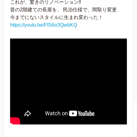
これが、驚きのリノベーション!!
昔の2階建ての長屋を、 民泊仕様で、間取り変更
今までにないスタイルに生まれ変わった！
https://youtu.be/FfS6o3QwbKQ