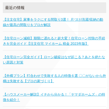
最近の情報
【注文住宅】家事をラクにする間取り3選！ 片づけ/洗濯/収納の動
線が最高の間取りをプロが解説
【住宅ローン減税】期限に遅れると超大変！住宅ローン控除の手続
きを完全ガイド【注文住宅 マイホーム 税金 2023年版】
【住宅ローン完全ガイド】ローン破綻はなぜ起こる？あとを絶たな
い原因と対策
【外構プラン】打合わせで失敗する人の特徴６選 〇〇がないから外
構は失敗する【プロの家づくり】
【ハウスメーカー解説】イチから分かる！「ヤマダホームズ」の特
徴を紹介！