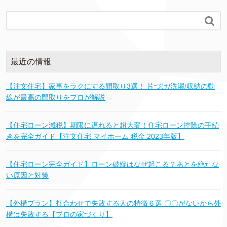

最近の情報
【注文住宅】家事をラクにする間取り3選！ 片づけ/洗濯/収納の動
線が最高の間取りをプロが解説
【住宅ローン減税】期限に遅れると超大変！住宅ローン控除の手続
きを完全ガイド【注文住宅 マイホーム 税金 2023年版】
【住宅ローン完全ガイド】ローン破綻はなぜ起こる？あとを絶たな
い原因と対策
【外構プラン】打合わせで失敗する人の特徴６選 〇〇がないから外
構は失敗する【プロの家づくり】