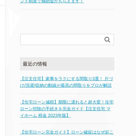
ント制度で補助金がもらえます！

最近の情報
【注文住宅】家事をラクにする間取り3選！ 片づ
け/洗濯/収納の動線が最高の間取りをプロが解説
【住宅ローン減税】期限に遅れると超大変！住宅
ローン控除の手続きを完全ガイド【注文住宅 マ
イホーム 税金 2023年版】
【住宅ローン完全ガイド】ローン破綻はなぜ起こ