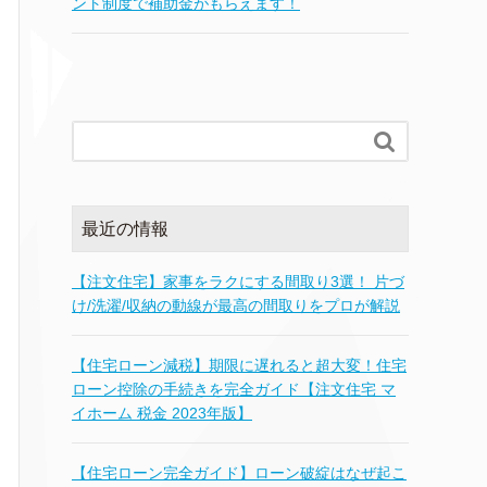
ント制度で補助金がもらえます！

最近の情報
【注文住宅】家事をラクにする間取り3選！ 片づ
け/洗濯/収納の動線が最高の間取りをプロが解説
【住宅ローン減税】期限に遅れると超大変！住宅
ローン控除の手続きを完全ガイド【注文住宅 マ
イホーム 税金 2023年版】
【住宅ローン完全ガイド】ローン破綻はなぜ起こ