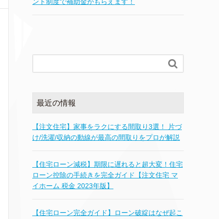
ント制度で補助金がもらえます！

最近の情報
【注文住宅】家事をラクにする間取り3選！ 片づ
け/洗濯/収納の動線が最高の間取りをプロが解説
【住宅ローン減税】期限に遅れると超大変！住宅
ローン控除の手続きを完全ガイド【注文住宅 マ
イホーム 税金 2023年版】
【住宅ローン完全ガイド】ローン破綻はなぜ起こ