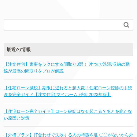

最近の情報
【注文住宅】家事をラクにする間取り3選！ 片づけ/洗濯/収納の動
線が最高の間取りをプロが解説
【住宅ローン減税】期限に遅れると超大変！住宅ローン控除の手続
きを完全ガイド【注文住宅 マイホーム 税金 2023年版】
【住宅ローン完全ガイド】ローン破綻はなぜ起こる？あとを絶たな
い原因と対策
【外構プラン】打合わせで失敗する人の特徴６選 〇〇がないから外