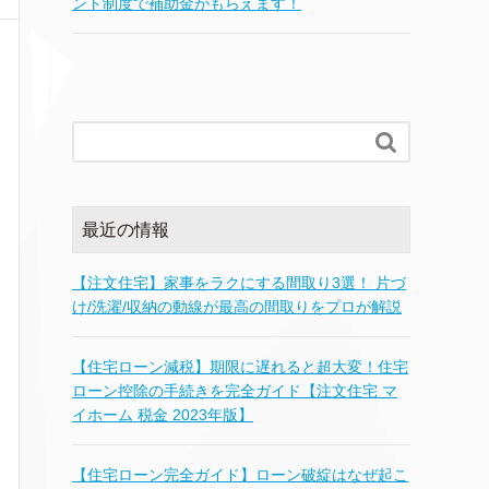
ント制度で補助金がもらえます！

最近の情報
【注文住宅】家事をラクにする間取り3選！ 片づ
け/洗濯/収納の動線が最高の間取りをプロが解説
【住宅ローン減税】期限に遅れると超大変！住宅
ローン控除の手続きを完全ガイド【注文住宅 マ
イホーム 税金 2023年版】
【住宅ローン完全ガイド】ローン破綻はなぜ起こ