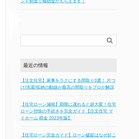
ント制度で補助金がもらえます！

最近の情報
【注文住宅】家事をラクにする間取り3選！ 片づ
け/洗濯/収納の動線が最高の間取りをプロが解説
【住宅ローン減税】期限に遅れると超大変！住宅
ローン控除の手続きを完全ガイド【注文住宅 マ
イホーム 税金 2023年版】
【住宅ローン完全ガイド】ローン破綻はなぜ起こ