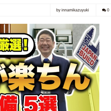
by innamikazuyuki
0