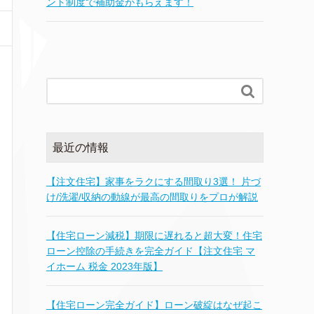
ント制度で補助金がもらえます！

最近の情報
【注文住宅】家事をラクにする間取り3選！ 片づ
け/洗濯/収納の動線が最高の間取りをプロが解説
【住宅ローン減税】期限に遅れると超大変！住宅
ローン控除の手続きを完全ガイド【注文住宅 マ
イホーム 税金 2023年版】
【住宅ローン完全ガイド】ローン破綻はなぜ起こ