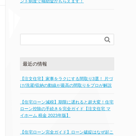
ント制度で補助金がもらえます！

最近の情報
【注文住宅】家事をラクにする間取り3選！ 片づ
け/洗濯/収納の動線が最高の間取りをプロが解説
【住宅ローン減税】期限に遅れると超大変！住宅
ローン控除の手続きを完全ガイド【注文住宅 マ
イホーム 税金 2023年版】
【住宅ローン完全ガイド】ローン破綻はなぜ起こ