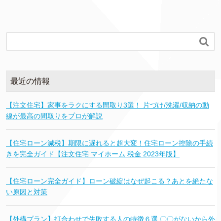

最近の情報
【注文住宅】家事をラクにする間取り3選！ 片づけ/洗濯/収納の動
線が最高の間取りをプロが解説
【住宅ローン減税】期限に遅れると超大変！住宅ローン控除の手続
きを完全ガイド【注文住宅 マイホーム 税金 2023年版】
【住宅ローン完全ガイド】ローン破綻はなぜ起こる？あとを絶たな
い原因と対策
【外構プラン】打合わせで失敗する人の特徴６選 〇〇がないから外