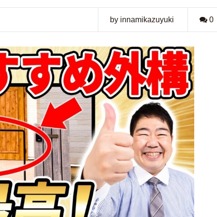
by innamikazuyuki
0