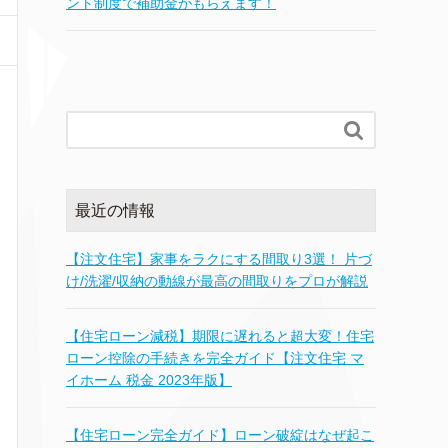
ント制度で補助金がもらえます！

最近の情報
【注文住宅】家事をラクにする間取り3選！ 片づ
け/洗濯/収納の動線が最高の間取りをプロが解説
【住宅ローン減税】期限に遅れると超大変！住宅
ローン控除の手続きを完全ガイド【注文住宅 マ
イホーム 税金 2023年版】
【住宅ローン完全ガイド】ローン破綻はなぜ起こ