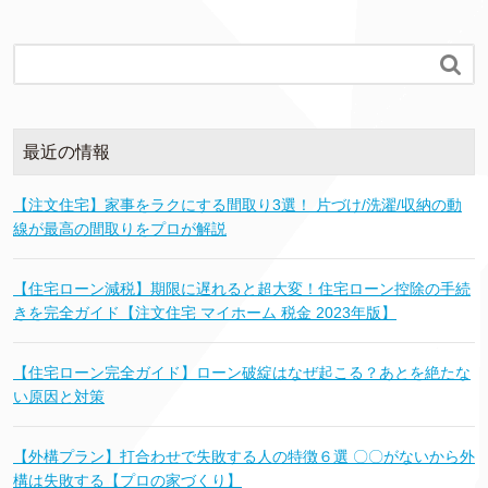

最近の情報
【注文住宅】家事をラクにする間取り3選！ 片づけ/洗濯/収納の動
線が最高の間取りをプロが解説
【住宅ローン減税】期限に遅れると超大変！住宅ローン控除の手続
きを完全ガイド【注文住宅 マイホーム 税金 2023年版】
【住宅ローン完全ガイド】ローン破綻はなぜ起こる？あとを絶たな
い原因と対策
【外構プラン】打合わせで失敗する人の特徴６選 〇〇がないから外
構は失敗する【プロの家づくり】