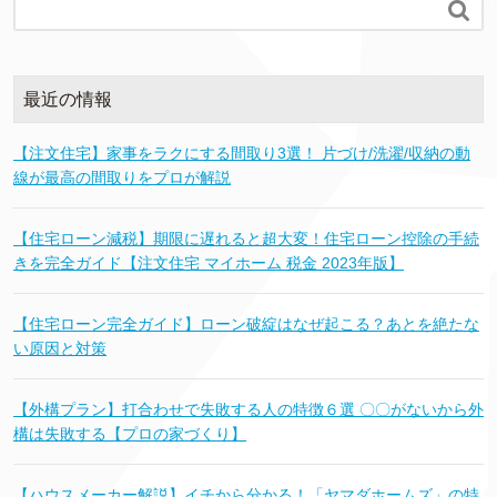

最近の情報
【注文住宅】家事をラクにする間取り3選！ 片づけ/洗濯/収納の動
線が最高の間取りをプロが解説
【住宅ローン減税】期限に遅れると超大変！住宅ローン控除の手続
きを完全ガイド【注文住宅 マイホーム 税金 2023年版】
【住宅ローン完全ガイド】ローン破綻はなぜ起こる？あとを絶たな
い原因と対策
【外構プラン】打合わせで失敗する人の特徴６選 〇〇がないから外
構は失敗する【プロの家づくり】
【ハウスメーカー解説】イチから分かる！「ヤマダホームズ」の特