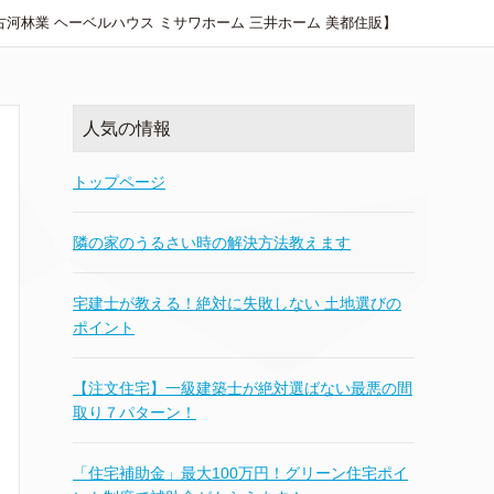
河林業 ヘーベルハウス ミサワホーム 三井ホーム 美都住販】
人気の情報
トップページ
隣の家のうるさい時の解決方法教えます
宅建士が教える！絶対に失敗しない 土地選びの
ポイント
【注文住宅】一級建築士が絶対選ばない最悪の間
取り７パターン！
「住宅補助金」最大100万円！グリーン住宅ポイ