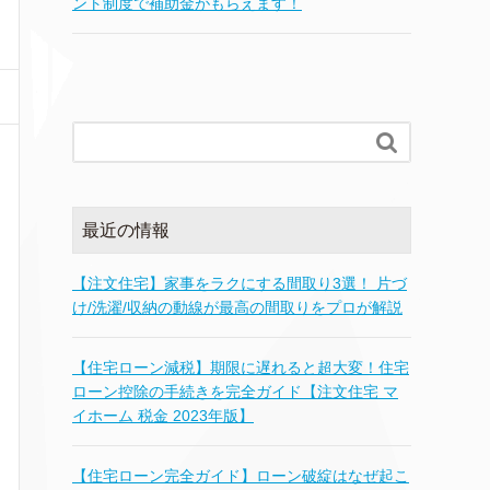
ント制度で補助金がもらえます！

最近の情報
【注文住宅】家事をラクにする間取り3選！ 片づ
け/洗濯/収納の動線が最高の間取りをプロが解説
【住宅ローン減税】期限に遅れると超大変！住宅
ローン控除の手続きを完全ガイド【注文住宅 マ
イホーム 税金 2023年版】
【住宅ローン完全ガイド】ローン破綻はなぜ起こ