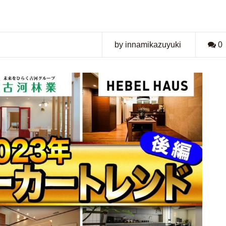
by innamikazuyuki
0