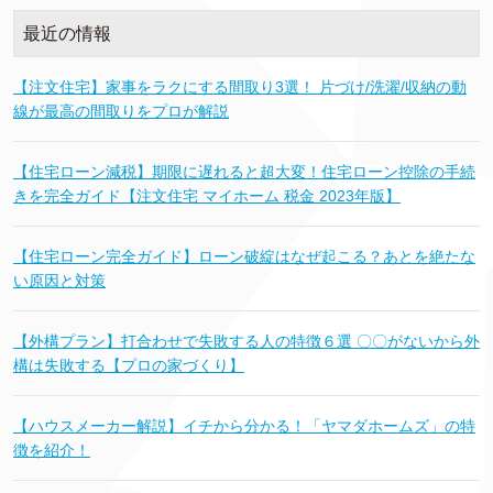
最近の情報
【注文住宅】家事をラクにする間取り3選！ 片づけ/洗濯/収納の動
線が最高の間取りをプロが解説
【住宅ローン減税】期限に遅れると超大変！住宅ローン控除の手続
きを完全ガイド【注文住宅 マイホーム 税金 2023年版】
【住宅ローン完全ガイド】ローン破綻はなぜ起こる？あとを絶たな
い原因と対策
【外構プラン】打合わせで失敗する人の特徴６選 〇〇がないから外
構は失敗する【プロの家づくり】
【ハウスメーカー解説】イチから分かる！「ヤマダホームズ」の特
徴を紹介！