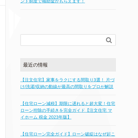
ント制度で補助金がもらえます！

最近の情報
【注文住宅】家事をラクにする間取り3選！ 片づ
け/洗濯/収納の動線が最高の間取りをプロが解説
【住宅ローン減税】期限に遅れると超大変！住宅
ローン控除の手続きを完全ガイド【注文住宅 マ
イホーム 税金 2023年版】
【住宅ローン完全ガイド】ローン破綻はなぜ起こ