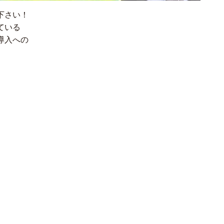
下さい！
ている
導入への