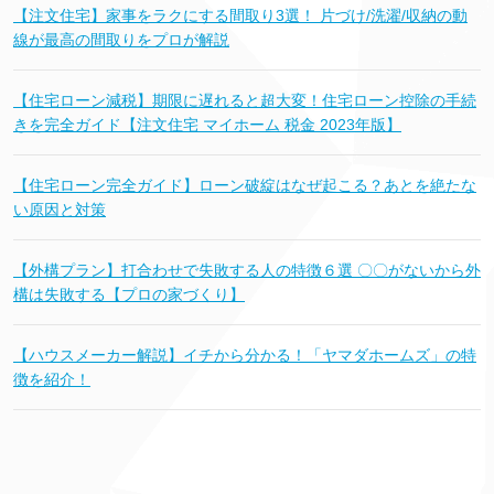
【注文住宅】家事をラクにする間取り3選！ 片づけ/洗濯/収納の動
線が最高の間取りをプロが解説
【住宅ローン減税】期限に遅れると超大変！住宅ローン控除の手続
きを完全ガイド【注文住宅 マイホーム 税金 2023年版】
【住宅ローン完全ガイド】ローン破綻はなぜ起こる？あとを絶たな
い原因と対策
【外構プラン】打合わせで失敗する人の特徴６選 〇〇がないから外
構は失敗する【プロの家づくり】
【ハウスメーカー解説】イチから分かる！「ヤマダホームズ」の特
徴を紹介！