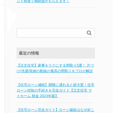
ント制度で補助金がもらえます！

最近の情報
【注文住宅】家事をラクにする間取り3選！ 片づ
け/洗濯/収納の動線が最高の間取りをプロが解説
【住宅ローン減税】期限に遅れると超大変！住宅
ローン控除の手続きを完全ガイド【注文住宅 マ
イホーム 税金 2023年版】
【住宅ローン完全ガイド】ローン破綻はなぜ起こ