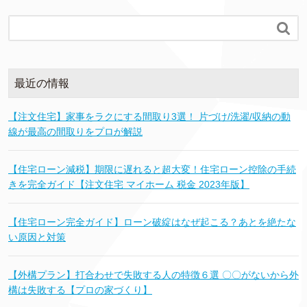

最近の情報
【注文住宅】家事をラクにする間取り3選！ 片づけ/洗濯/収納の動
線が最高の間取りをプロが解説
【住宅ローン減税】期限に遅れると超大変！住宅ローン控除の手続
きを完全ガイド【注文住宅 マイホーム 税金 2023年版】
【住宅ローン完全ガイド】ローン破綻はなぜ起こる？あとを絶たな
い原因と対策
【外構プラン】打合わせで失敗する人の特徴６選 〇〇がないから外
構は失敗する【プロの家づくり】