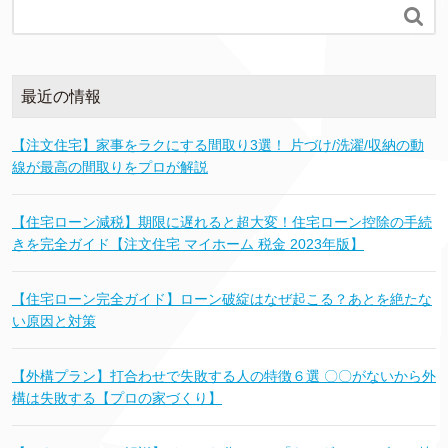

最近の情報
【注文住宅】家事をラクにする間取り3選！ 片づけ/洗濯/収納の動
線が最高の間取りをプロが解説
【住宅ローン減税】期限に遅れると超大変！住宅ローン控除の手続
きを完全ガイド【注文住宅 マイホーム 税金 2023年版】
【住宅ローン完全ガイド】ローン破綻はなぜ起こる？あとを絶たな
い原因と対策
【外構プラン】打合わせで失敗する人の特徴６選 〇〇がないから外
構は失敗する【プロの家づくり】