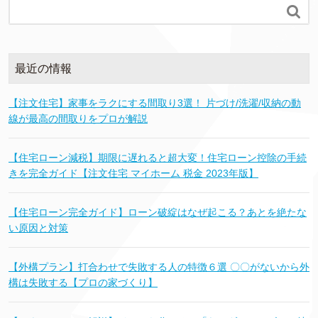

最近の情報
【注文住宅】家事をラクにする間取り3選！ 片づけ/洗濯/収納の動
線が最高の間取りをプロが解説
【住宅ローン減税】期限に遅れると超大変！住宅ローン控除の手続
きを完全ガイド【注文住宅 マイホーム 税金 2023年版】
【住宅ローン完全ガイド】ローン破綻はなぜ起こる？あとを絶たな
い原因と対策
【外構プラン】打合わせで失敗する人の特徴６選 〇〇がないから外
構は失敗する【プロの家づくり】