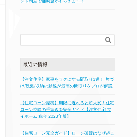
ント制度で補助金がもらえます！

最近の情報
【注文住宅】家事をラクにする間取り3選！ 片づ
け/洗濯/収納の動線が最高の間取りをプロが解説
【住宅ローン減税】期限に遅れると超大変！住宅
ローン控除の手続きを完全ガイド【注文住宅 マ
イホーム 税金 2023年版】
【住宅ローン完全ガイド】ローン破綻はなぜ起こ