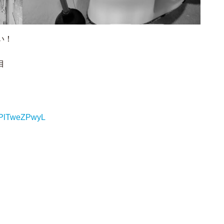
い！
目
GPlTweZPwyL