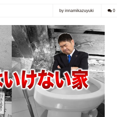
by innamikazuyuki
0