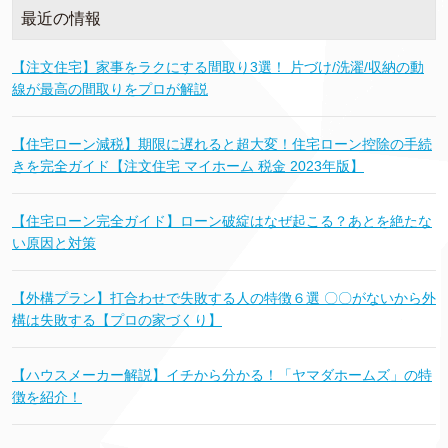
最近の情報
【注文住宅】家事をラクにする間取り3選！ 片づけ/洗濯/収納の動
線が最高の間取りをプロが解説
【住宅ローン減税】期限に遅れると超大変！住宅ローン控除の手続
きを完全ガイド【注文住宅 マイホーム 税金 2023年版】
【住宅ローン完全ガイド】ローン破綻はなぜ起こる？あとを絶たな
い原因と対策
【外構プラン】打合わせで失敗する人の特徴６選 〇〇がないから外
構は失敗する【プロの家づくり】
【ハウスメーカー解説】イチから分かる！「ヤマダホームズ」の特
徴を紹介！