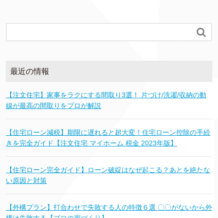

最近の情報
【注文住宅】家事をラクにする間取り3選！ 片づけ/洗濯/収納の動
線が最高の間取りをプロが解説
【住宅ローン減税】期限に遅れると超大変！住宅ローン控除の手続
きを完全ガイド【注文住宅 マイホーム 税金 2023年版】
【住宅ローン完全ガイド】ローン破綻はなぜ起こる？あとを絶たな
い原因と対策
【外構プラン】打合わせで失敗する人の特徴６選 〇〇がないから外
構は失敗する【プロの家づくり】