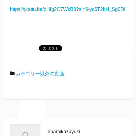
https://youtu.be/dHig2C7WkB8?si=6-yc6T2ksf_Sg0Di
カテゴリー以外の動画
innamikazuyuki